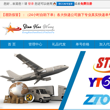
您好，欢迎您！请
登录
您还可以使用
或者
免费注册
【谨防假冒】：（24小时自助下单）各大快递公司旗下专业真实快递单
首 页
管理中心
礼品代发
单号价格
加入代