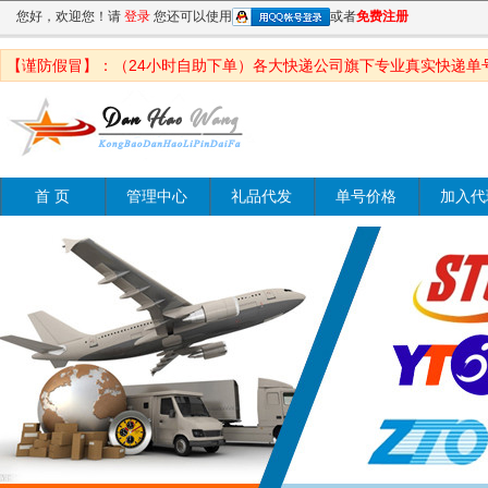
您好，欢迎您！请
登录
您还可以使用
或者
免费注册
【谨防假冒】：（24小时自助下单）各大快递公司旗下专业真实快递单
首 页
管理中心
礼品代发
单号价格
加入代