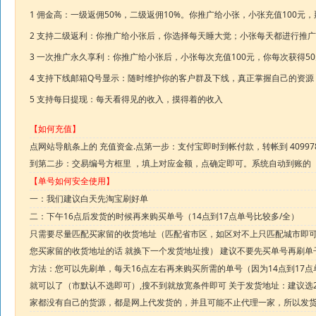
1 佣金高：一级返佣50%，二级返佣10%。你推广给小张，小张充值100元
2 支持二级返利：你推广给小张后，你选择每天睡大觉；小张每天都进行推广出1
3 一次推广永久享利：你推广给小张后，小张每次充值100元，你每次获得5
4 支持下线邮箱Q号显示：随时维护你的客户群及下线，真正掌握自己的资源
5 支持每日提现：每天看得见的收入，摸得着的收入
【如何充值】
点网站导航条上的 充值资金.点第一步：支付宝即时到帐付款，转帐到 40997
到第二步：交易编号方框里 ，填上对应金额，点确定即可。系统自动到账的
【单号如何安全使用】
一：我们建议白天先淘宝刷好单
二：下午16点后发货的时候再来购买单号（14点到17点单号比较多/全）
只需要尽量匹配买家留的收货地址（匹配省市区，如区对不上只匹配城市即可
您买家留的收货地址的话 就换下一个发货地址搜） 建议不要先买单号再刷单
方法：您可以先刷单，每天16点左右再来购买所需的单号（因为14点到17
就可以了（市默认不选即可）,搜不到就放宽条件即可 关于发货地址：建议选2
家都没有自己的货源，都是网上代发货的，并且可能不止代理一家，所以发