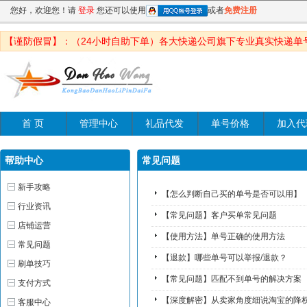
您好，欢迎您！请
登录
您还可以使用
或者
免费注册
【谨防假冒】：（24小时自助下单）各大快递公司旗下专业真实快递单
首 页
管理中心
礼品代发
单号价格
加入代
帮助中心
常见问题
新手攻略
【怎么判断自己买的单号是否可以用】
行业资讯
【常见问题】客户买单常见问题
店铺运营
【使用方法】单号正确的使用方法
常见问题
【退款】​哪些单号可以举报/退款？
刷单技巧
【常见问题】匹配不到单号的解决方案
支付方式
【深度解密】从卖家角度细说淘宝的降
客服中心